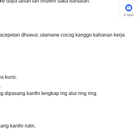
ake daya tahan lan linuwih saka bantalan.
E-Mail
kacepetan dhuwur, utamane cocog kanggo kahanan kerja
a kursi.
.
g dipasang kanthi lengkap ing alur ring ring.
ng kanthi rutin.