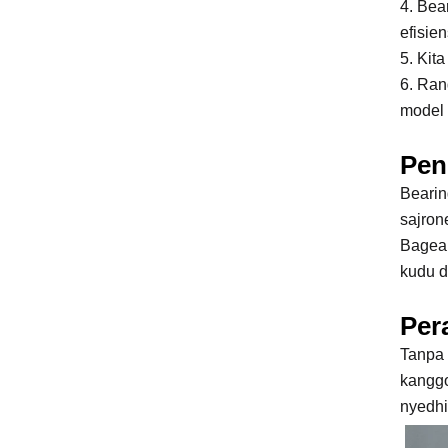
4. Bea
efisien
5. Kit
6. Ran
model t
Pen
Bearin
sajron
Bagean
kudu d
Per
Tanpa 
kanggo
nyedhi