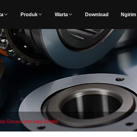
ta
Produk
Warta
Download
Ngirim
a Groove jero karo Shield