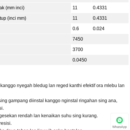
ak (mm inci)
11
0.4331
tup (inci mm)
11
0.4331
0.6
0.024
7450
3700
0.0450
ji kanggo nyegah bledug lan reged kanthi efektif ora mlebu lan
sing gampang diinstal kanggo nginstal ringahan sing ana,
i.
gesekan rendah lan kenaikan suhu sing kurang.
esisi.
WhatsApp