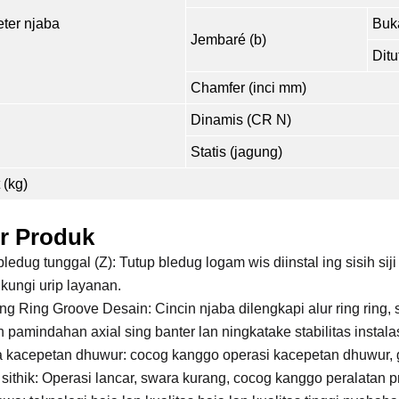
ter njaba
Buk
Jembaré (b)
Ditu
Chamfer (inci mm)
Dinamis (CR N)
Statis (jagung)
 (kg)
ur Produk
bledug tunggal (Z): Tutup bledug logam wis diinstal ing sisih si
kungi urip layanan.
g Ring Groove Desain: Cincin njaba dilengkapi alur ring ring, 
 pamindahan axial sing banter lan ningkatake stabilitas instalas
a kacepetan dhuwur: cocog kanggo operasi kacepetan dhuwur, 
sithik: Operasi lancar, swara kurang, cocog kanggo peralatan pr