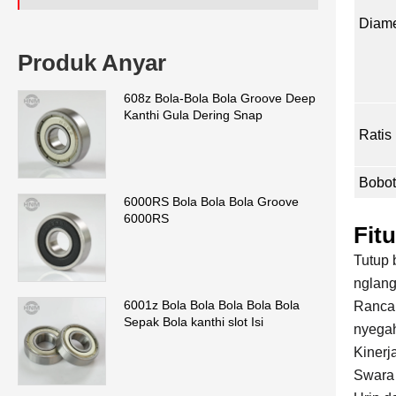
Diame
Produk Anyar
608z Bola-Bola Bola Groove Deep
Kanthi Gula Dering Snap
Ratis
Bobot
6000RS Bola Bola Bola Groove
6000RS
Fit
Tutup 
nglang
6001z Bola Bola Bola Bola Bola
Rancan
Sepak Bola kanthi slot Isi
nyegah
Kinerj
Swara 