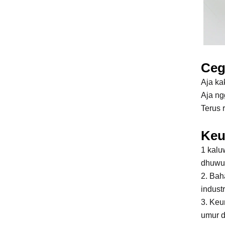
Ceg
Aja ka
Aja ng
Terus 
Keu
1 kalu
dhuwur
2. Bah
indust
3. Keu
umur d