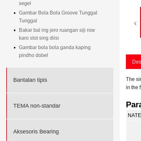
segel
Gambar Bola Bola Groove Tunggal
Tunggal
Bakar bal ing jero ruangan siji row
karo slot sing diisi
Gambar bola bola ganda kaping
pindho dobel
Des
The si
Bantalan tipis
in the
Par
TEMA non-standar
NATE
Aksesoris Bearing