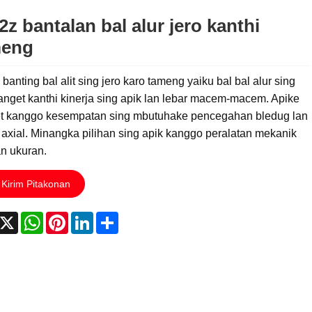
2z bantalan bal alur jero kanthi
meng
banting bal alit sing jero karo tameng yaiku bal bal alur sing
anget kanthi kinerja sing apik lan lebar macem-macem. Apike
t kanggo kesempatan sing mbutuhake pencegahan bledug lan
 axial. Minangka pilihan sing apik kanggo peralatan mekanik
lan ukuran.
Kirim Pitakonan
acebook
X
WhatsApp
Pinterest
LinkedIn
Share