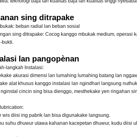
awa: teknologi baja lan kualitas baja lan kualitas tinggi nyebab
anan sing ditrapake
bukak: beban radial lan beban sosial
ngan sing ditrapake: Cocog kanggo mbukak medium, operasi 
-bukti.
talasi lan pangopènan
h-langkah Instalasi:
kake akurasi dimensi lan lumahing lumahing batang lan nggaw
ke alat khusus kanggo instalasi lan ngindhari langsung nuthuk
 nginstal cincin sing bisa dienggo, mesthekake yen ringahan sin
lubrication:
 wis diisi ing pabrik lan bisa digunakake langsung.
hu suhu dhuwur utawa kahanan kacepetan dhuwur, kudu diisi ula