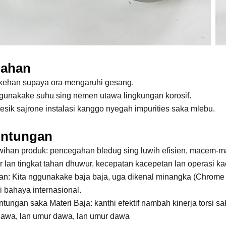
ahan
kehan supaya ora mengaruhi gesang.
gunakake suhu sing nemen utawa lingkungan korosif.
resik sajrone instalasi kanggo nyegah impurities saka mlebu.
ntungan
wihan produk: pencegahan bledug sing luwih efisien, macem-m
 lan tingkat tahan dhuwur, kecepatan kacepetan lan operasi k
an: Kita nggunakake baja baja, uga dikenal minangka (Chrome
ri bahaya internasional.
ntungan saka Materi Baja: kanthi efektif nambah kinerja torsi sa
awa, lan umur dawa, lan umur dawa