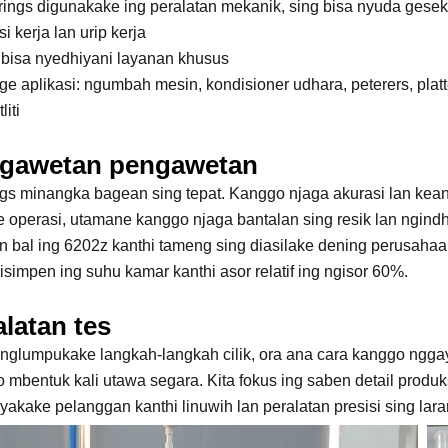
rings digunakake ing peralatan mekanik, sing bisa nyuda ges
si kerja lan urip kerja
a bisa nyedhiyani layanan khusus
ge aplikasi: ngumbah mesin, kondisioner udhara, peterers, platt
liti
gawetan pengawetan
gs minangka bagean sing tepat. Kanggo njaga akurasi lan keand
e operasi, utamane kanggo njaga bantalan sing resik lan ngind
 bal ing 6202z kanthi tameng sing diasilake dening perusahaa
isimpen ing suhu kamar kanthi asor relatif ing ngisor 60%.
alatan tes
nglumpukake langkah-langkah cilik, ora ana cara kanggo nggay
 mbentuk kali utawa segara. Kita fokus ing saben detail prod
yakake pelanggan kanthi linuwih lan peralatan presisi sing lar