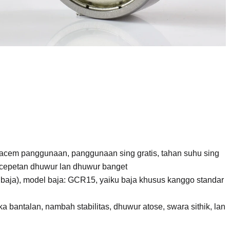
acem panggunaan, panggunaan sing gratis, tahan suhu sing
acepetan dhuwur lan dhuwur banget
 baja), model baja: GCR15, yaiku baja khusus kanggo standar
ka bantalan, nambah stabilitas, dhuwur atose, swara sithik, lan