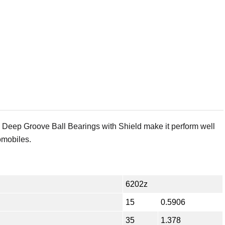
Z Deep Groove Ball Bearings with Shield make it perform well
omobiles.
6202z
15
0.5906
35
1.378