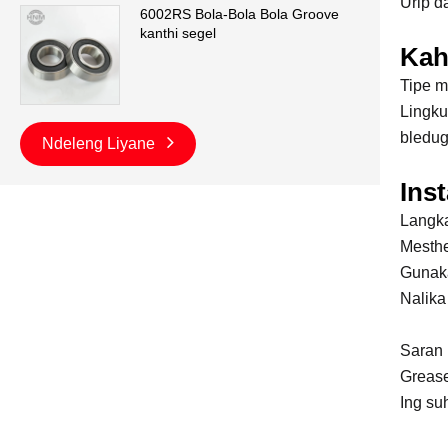
Urip d
6002RS Bola-Bola Bola Groove
kanthi segel
Kah
Tipe m
Lingku
bledug
Ndeleng Liyane
Ins
Langka
Mesthe
Gunaka
Nalika
Saran 
Grease
Ing su