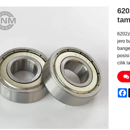
620
ta
6202z 
jero b
bange
posisi
cilik 
F