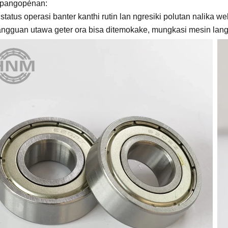
 pangopènan:
status operasi banter kanthi rutin lan ngresiki polutan nalika we
ngguan utawa geter ora bisa ditemokake, mungkasi mesin lan