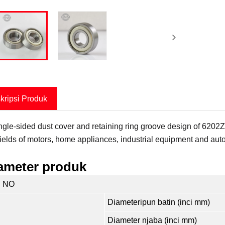
kripsi Produk
ngle-sided dust cover and retaining ring groove design of 6202
 fields of motors, home appliances, industrial equipment and aut
ameter produk
 NO
Diameteripun batin (inci mm)
Diameter njaba (inci mm)