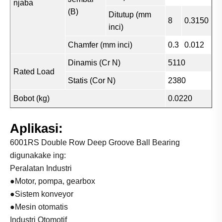
njaba
(B)
Ditutup (mm
8
0.3150
inci)
Chamfer (mm inci)
0.3
0.012
Dinamis (Cr N)
5110
Rated Load
Statis (Cor N)
2380
Bobot (kg)
0.0220
Aplikasi:
6001RS Double Row Deep Groove Ball Bearing
digunakake ing:
Peralatan Industri
●Motor, pompa, gearbox
●Sistem konveyor
●Mesin otomatis
Industri Otomotif