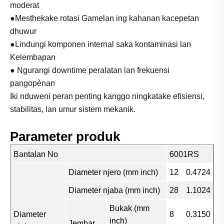
moderat
●Mesthekake rotasi Gamelan ing kahanan kacepetan
dhuwur
●Lindungi komponen internal saka kontaminasi lan
Kelembapan
● Ngurangi downtime peralatan lan frekuensi
pangopènan
Iki nduweni peran penting kanggo ningkatake efisiensi,
stabilitas, lan umur sistem mekanik.
Parameter produk
Bantalan No
6001RS
Diameter njero (mm inch)
12
0.4724
Diameter njaba (mm inch)
28
1.1024
Bukak (mm
Diameter
8
0.3150
inch)
Jembar