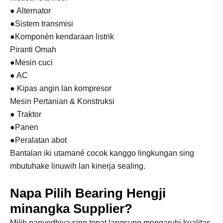
● Alternator
●Sistem transmisi
●Komponèn kendaraan listrik
Piranti Omah
●Mesin cuci
● AC
● Kipas angin lan kompresor
Mesin Pertanian & Konstruksi
● Traktor
●Panen
●Peralatan abot
Bantalan iki utamané cocok kanggo lingkungan sing
mbutuhake linuwih lan kinerja sealing.
Napa Pilih Bearing Hengji
minangka Supplier?
Milih panyedhiya sing tepat langsung mengaruhi kualitas