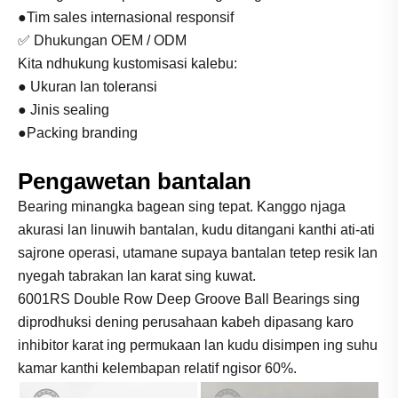
●Tim sales internasional responsif
✅ Dhukungan OEM / ODM
Kita ndhukung kustomisasi kalebu:
● Ukuran lan toleransi
● Jinis sealing
●Packing branding
Pengawetan bantalan
Bearing minangka bagean sing tepat. Kanggo njaga
akurasi lan linuwih bantalan, kudu ditangani kanthi ati-ati
sajrone operasi, utamane supaya bantalan tetep resik lan
nyegah tabrakan lan karat sing kuwat.
6001RS Double Row Deep Groove Ball Bearings sing
diprodhuksi dening perusahaan kabeh dipasang karo
inhibitor karat ing permukaan lan kudu disimpen ing suhu
kamar kanthi kelembapan relatif ngisor 60%.