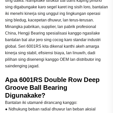
sing dawa. Nampilake struktur bal baris kaping pindho
sing digabungake karo segel karet ing sisih loro, bantalan
iki menehi kinerja sing unggul ing lingkungan operasi
sing bledug, kacepetan dhuwur, lan terus-terusan.
Minangka pabrikan, supplier, lan pabrik profesional
China, Hengji Bearing spesialisasi kanggo ngasilake
bantalan bal alur jero sing cocog karo standar industri
global. Seri 6001RS kita dikenal kanthi akeh amarga
kinerja sing stabil, efisiensi biaya, lan linuwih, dadi
pilihan sing disenengi kanggo OEM lan distributor ing
saindenging jagad.
Apa 6001RS Double Row Deep
Groove Ball Bearing
Digunakake?
Bantalan iki utamané dirancang kanggo:
● Ndhukung beban radial dhuwur lan beban aksial