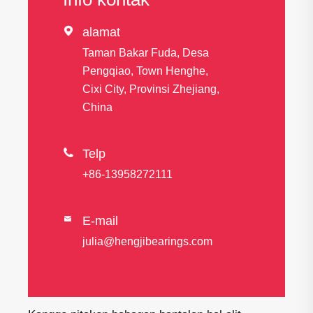

alamat
Taman Bakar Fuda, Desa
Pengqiao, Town Henghe,
Cixi City, Provinsi Zhejiang,
China

Telp
+86-13958272111
E-mail

julia@hengjibearings.com