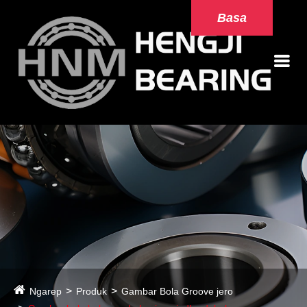
Basa
Ngarep
Produk
Gambar Bola Groove jero