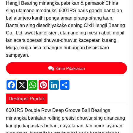
Hengji Bearing minangka pabrikan & pemasok China
sing utamane mrodhuksi 6001RS baris ganda bantalan
bal alur jero kanthi pengalaman pirang-pirang taun.
Bantalan sing disedhiyakake dening Cixi Hengji Bearing
Co., Ltd. awet lan efisien, utamane ing mesin abot, mobil
lan acara operasi dhuwur-dhuwur, kacepetan kurang.
Muga-muga bisa mbangun hubungan bisnis karo
sampeyan.
Kirim Pitakonan
Facebook
X
WhatsApp
Pinterest
LinkedIn
Share
Deskripsi Produk
6001RS Double Row Deep Groove Ball Bearings
minangka bantalan rolling presisi dhuwur sing dirancang
kanggo kapasitas beban, daya tahan, lan umur layanan